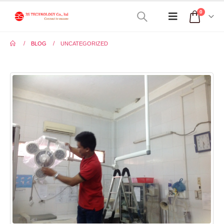
0
BLOG
UNCATEGORIZED