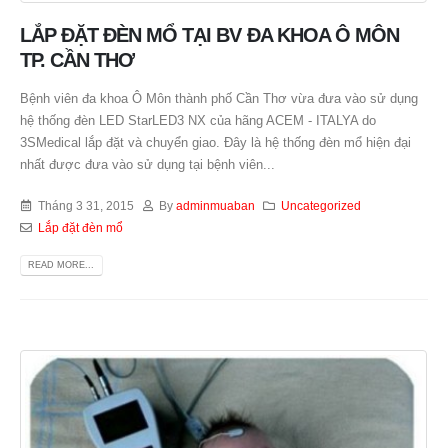
LẮP ĐẶT ĐÈN MỔ TẠI BV ĐA KHOA Ô MÔN
TP. CẦN THƠ
Bệnh viên đa khoa Ô Môn thành phố Cần Thơ vừa đưa vào sử dụng
hệ thống đèn LED StarLED3 NX của hãng ACEM - ITALYA do
3SMedical lắp đặt và chuyển giao. Đây là hệ thống đèn mổ hiện đại
nhất được đưa vào sử dụng tại bệnh viên...
Tháng 3 31, 2015
By
adminmuaban
Uncategorized
Lắp đặt đèn mổ
READ MORE...