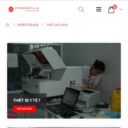
0
PORTFOLIOS
THẾ GIỚI ẢNH
THIẾT BỊ Y TẾ 7
THẾ GIỚI ẢNH