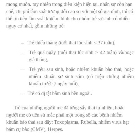
mong muốn. tuy nhiên trong điều kiện hiện tại, nhân sự còn hạn
chế, chi phí tầm soát tương đối cao so với một số gia đình, thì có
thể ưu tiên tầm soát khiếm thính cho nhóm trẻ sơ sinh có nhiều
nguy cơ nhất, gồm những trẻ:
– Trẻ thiếu tháng (tuổi thai lúc sinh < 37 tuần),
– Trẻ quá ngày (tuổi thai lúc sinh > 42 tuần) và/hoặc
già tháng,
– Trẻ yếu sau sinh, hoặc nhiễm khuẩn bào thai, hoặc
nhiễm khuẩn sơ sinh sớm (có triệu chứng nhiễm
khuẩn trước 7 ngày tuổi),
– Trẻ có dị tật bẩm sinh bên ngoài.
Trẻ của những người mẹ đã từng sẩy thai tự nhiên, hoặc
người mẹ có tiền sử mắc phải một trong số các bệnh nhiễm
khuẩn bào thai sau đây: Toxoplasma, Rubella, nhiễm virus hạt
bám cự bào (CMV), Herpes.