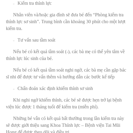
Kiểm tra thính lực
–
Nhân viên và/hoặc gia đình sẽ đưa bé đến “Phòng kiểm tra
thính lực sơ sinh”. Trung bình cần khoảng 30 phút cho một lượt
kiểm tra.
Tư vấn sau tầm soát
–
Nếu bé có kết quả tầm soát (-), các bà mẹ có thể yên tâm về
thính lực lúc sinh của bé.
Nếu bé có kết quả tầm soát nghi ngờ, các bà mẹ cần gặp bác
sĩ nhi để được tư vấn thêm và hướng dẫn các bước kế tiếp
Chẩn đoán xác định khiếm thính sơ sinh
–
Khi nghi ngờ khiếm thính, các bé sẽ được hẹn trở lại bệnh
viện lúc được 1 tháng tuổi để kiểm tra (miễn phí).
Những bé vẫn có kết quả bất thường trong lần kiểm tra này
sẽ được giới thiệu sang Khoa Thính lực – Bệnh viện Tai Mũi
Họng để được theo dõi và điều trị.