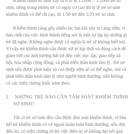
Khiếm thính sơ sinh xảy ra ở tỷ lệ 1/1000 – 1/2000 trẻ sơ
sinh, riêng trong nhóm trẻ có nguy cơ cao thì tỷ lệ trẻ sơ sinh
khiếm thính có thể rất cao, từ 1/50 trẻ đến 1/25 trẻ sơ sinh.
Khiếm thính càng gây nhiều tác hại khi xảy ra càng sớm, vì
bản chất của việc hình thành tiếng nói là một sự lặp lại những gì
trẻ đã nghe. Không nghe được có nghĩa là trẻ sẽ không biết nói.
Vì vậy trẻ khiếm thính cần được xử trí kịp thời và đúng cách để
giảm bớt các ảnh hưởng bất lợi đến việc học tập, giao tiếp xã
hội, hòa nhập cộng đồng, và phát triển thần kinh tâm lý. Trẻ sơ
sinh nếu được phát hiện và can thiệp sớm sẽ có thể nghe, nói và
phát triển thần kinh tâm lý như người bình thường, nếu không
có các triệu chứng khác kèm theo.
2.
NHỮNG TRẺ NÀO CẦN TẦM SOÁT KHIẾM THÍNH
SƠ SINH?
Tất cả trẻ sơ sinh đều cần được tầm soát khiếm thính, vì hầu
hết trẻ khiếm thính có vẻ ngoài hoàn toàn bình thường, nếu đợi
đến lúc có triệu chứng rõ thì việc điều trị sẽ không đạt kết quả