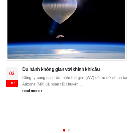
LẮP ĐẶT ĐÈN MỔ TẠI BV ĐA KHOA Ô MÔN TP.
31
CẦN THƠ
Th3
Bệnh viên đa khoa Ô Môn thành phố Cần Thơ vừa đưa vào
sử dụng hệ thống đèn LED StarLED3...
read more