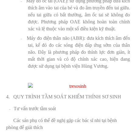
Máy đo ốc tai (OAE): sử dụng phương pháp đưa kích
–
thích âm vào tai của bé và đo âm truyền đến tai giữa.
nếu tai giữa có bất thường, âm ốc tai sẽ không đo
được. Phương pháp OAE không hoàn toàn chính
xác và lệ thuộc vào một số điều kiện kỹ thuật.
Máy đo điện thân não (ABR): đưa kích thích âm đến
–
tai, kế đó đo các sóng điện đáp ứng sớm của thân
não. Đây là phương pháp đo thính lực đơn giản, ít
mất thời gian và có độ chính xác cao, hiện đang
được sử dụng tại bệnh viện Hùng Vương.
4.
QUY TRÌNH TẦM SOÁT KHIẾM THÍNH SƠ SINH
Tư vấn trước tầm soát
–
Các sản phụ có thể đề nghị gặp các bác sĩ nhi tại bệnh
phòng để giải thích