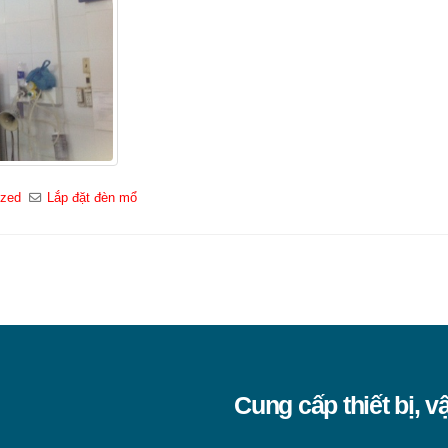
ized
Lắp đặt đèn mổ
Cung cấp thiết bị, v