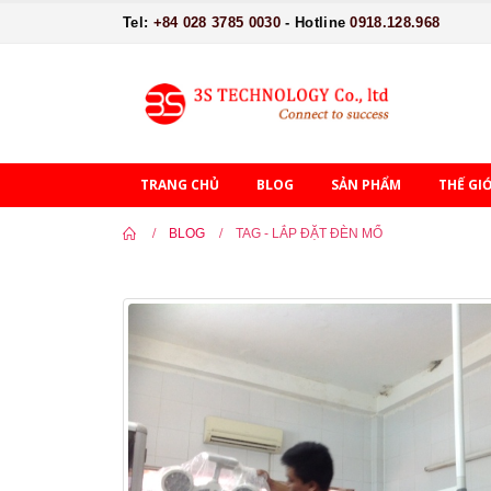
Tel:
+84 028 3785 0030
- Hotline
0918.128.968
TRANG CHỦ
BLOG
SẢN PHẨM
THẾ GI
BLOG
TAG -
LẮP ĐẶT ĐÈN MỔ