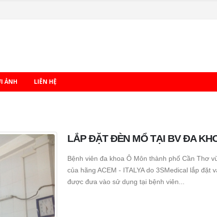
ỚI ẢNH
LIÊN HỆ
LẮP ĐẶT ĐÈN MỔ TẠI BV ĐA KH
Bệnh viên đa khoa Ô Môn thành phố Cần Thơ v
của hãng ACEM - ITALYA do 3SMedical lắp đặt và
được đưa vào sử dụng tại bệnh viên...