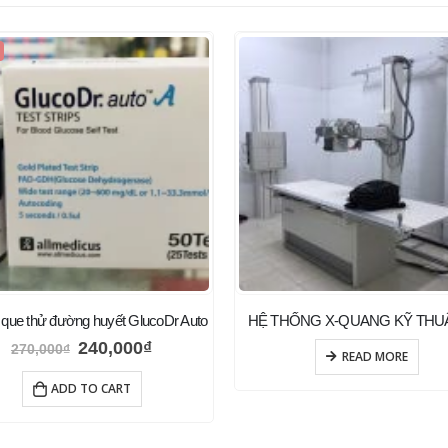
 que thử đường huyết GlucoDr Auto
HỆ THỐNG X-QUANG KỸ THU
240,000
₫
270,000
₫
READ MORE
ADD TO CART