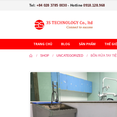
Tel:
+84 028 3785 0030
- Hotline
0918.128.968
TRANG CHỦ
BLOG
SẢN PHẨM
THẾ GI
SHOP
UNCATEGORIZED
BỒN RỬA TAY TI