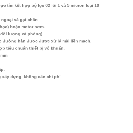
c tím kết hợp bộ lọc 02 lõi 1 và 5 micron loại 10
 ngoại và gạt chân
 học) hoặc motor bơm.
 dõi lượng xà phòng)
các đường hàn được được xử lý mài liền mạch.
p tiêu chuẩn thiết bị vô khuẩn.
 mm.
ấp.
 xây dựng, không cần chi phí