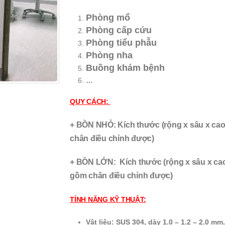
Phòng mổ
Phòng cấp cứu
Phòng tiểu phẫu
Phòng nha
Buồng khám bệnh
…
QUY CÁCH:
+ BỒN NHỎ: Kích thước (rộng x sâu x cao
chân điều chỉnh được)
+ BỒN LỚN: Kích thước (rộng x sâu x cao
gồm chân điều chỉnh được)
TÍNH NĂNG KỸ THUẬT:
Vật liệu: SUS 304, dày 1.0 – 1.2 – 2.0 mm.