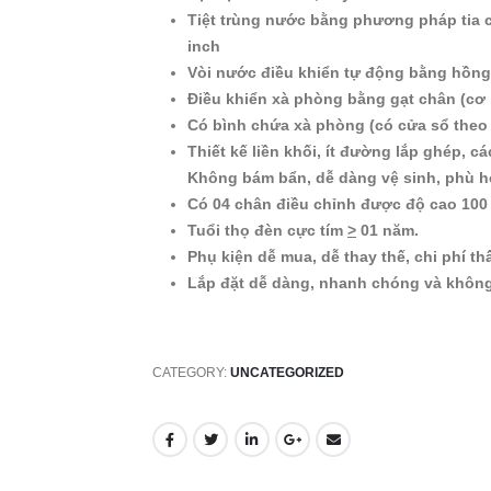
Tiệt trùng nước bằng phương pháp tia cự
inch
Vòi nước điều khiển tự động bằng hồng
Điều khiển xà phòng bằng gạt chân (cơ
Có bình chứa xà phòng (có cửa sổ theo
Thiết kế liền khối, ít đường lắp ghép, 
Không bám bẩn, dễ dàng vệ sinh, phù hợ
Có 04 chân điều chỉnh được độ cao 100
Tuổi thọ đèn cực tím
>
01 năm.
Phụ kiện dễ mua, dễ thay thế, chi phí th
Lắp đặt dễ dàng, nhanh chóng và không
CATEGORY:
UNCATEGORIZED