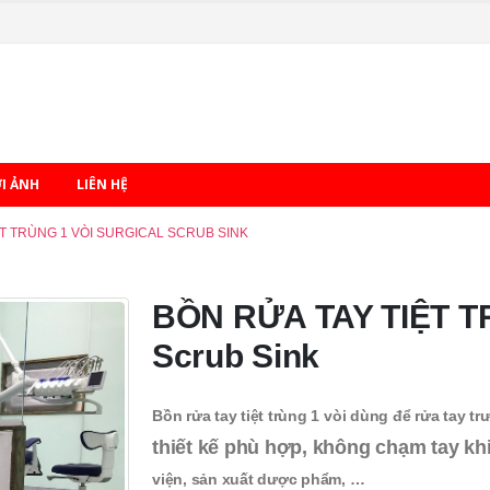
ỚI ẢNH
LIÊN HỆ
ỆT TRÙNG 1 VÒI SURGICAL SCRUB SINK
BỒN RỬA TAY TIỆT TR
Scrub Sink
Bồn rửa tay tiệt trùng 1 vòi dùng để rửa tay t
thiết kế phù hợp, không chạm tay k
viện, sản xuất dược phẩm, …