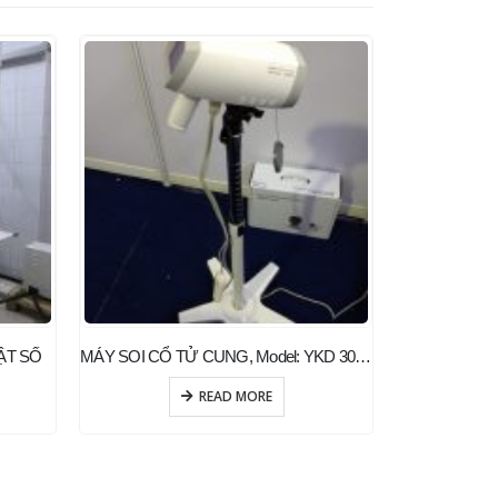
HOT
ẬT SỐ
MÁY SOI CỔ TỬ CUNG, Model: YKD 3002 (YIKEDA – Trung Quốc)
READ MORE