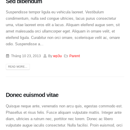
Sed bibendum
Suspendisse tempor ligula eu vehicula laoreet. Vestibulum
condimentum, nulla sed congue ultricies, lacus purus consectetur
urna, vitae laoreet eros elit a lacus. Aliquam eleifend augue sem, sit
amet malesuada orci ullamcorper eget. Aliquam in ornare velit, et
eleifend ligula. Curabitur non orci ornare, scelerisque velit ac, ornare
odio. Suspendisse a...
Tháng 10 23, 2013
By
wp3u
Parent
READ MORE...
Donec euismod vitae
Quisque neque ante, venenatis non arcu quis, egestas commodo est.
Phasellus et risus felis. Fusce aliquam vulputate mattis. Integer ante
diam, ultricies a rutrum nec, porttitor nec lorem. Donec ac libero
vulputate augue iaculis consectetur. Nulla facilisi. Proin euismod, orci