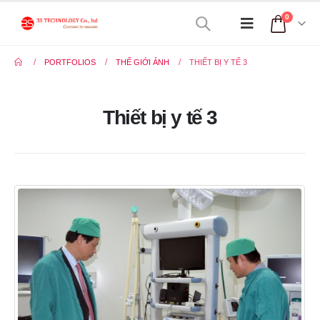
0
PORTFOLIOS
THẾ GIỚI ẢNH
THIẾT BỊ Y TẾ 3
Thiết bị y tế 3