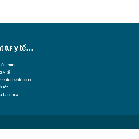
ật tư y tế…
 chức năng
g y tế
eo dõi bệnh nhân
khuẩn
ủ bàn inox