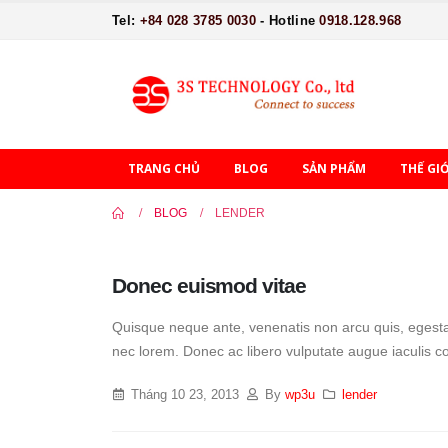
Tel:
+84 028 3785 0030
- Hotline
0918.128.968
TRANG CHỦ
BLOG
SẢN PHẨM
THẾ GI
BLOG
LENDER
Donec euismod vitae
Quisque neque ante, venenatis non arcu quis, egestas 
nec lorem. Donec ac libero vulputate augue iaculis cons
Tháng 10 23, 2013
By
wp3u
lender