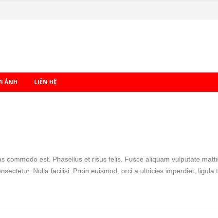
ỚI ẢNH
LIÊN HỆ
commodo est. Phasellus et risus felis. Fusce aliquam vulputate mattis. 
ectetur. Nulla facilisi. Proin euismod, orci a ultricies imperdiet, ligul