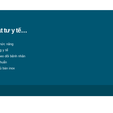
ật tư y tế…
 chức năng
g y tế
eo dõi bệnh nhân
khuẩn
ủ bàn inox