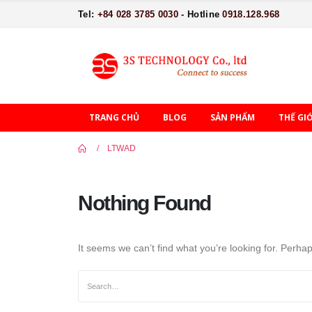
Tel:
+84 028 3785 0030
- Hotline
0918.128.968
TRANG CHỦ
BLOG
SẢN PHẨM
THẾ GI
LTWAD
Nothing Found
It seems we can’t find what you’re looking for. Perha